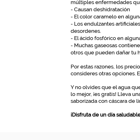
múltiples enfermedades que
- Causan deshidratación
- El color caramelo en algu
- Los endulzantes artificia
desordenes.
- El ácido fosfórico en algu
- Muchas gaseosas contienen
otros que pueden dañar tu h
Por estas razones, los pre
consideres otras opciones. 
Y no olvides que el agua qu
lo mejor, ¡es gratis! Lleva u
saborizada con cáscara de l
¡Disfruta de un día saludabl