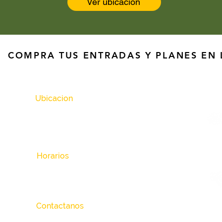
Ver ubicación
COMPRA TUS ENTRADAS Y PLANES EN 
Ubicacion
Km 8 Variante Soacha – Mosquera
Tomar la Vía de la Vereda Cascajal, 3km hasta el
Parque Natural Chicaque
Horarios
Horario de atención de domingo a domingo de 8:00
am a 4:30 pm
Contactanos