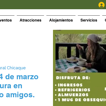
ventos
Atracciones
Alojamientos
Servicios
ral Chicaque
24 de marzo
ura en
 o amigos.