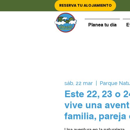
RESERVA TU ALOJAMIENTO
Planea tu día
E
sáb, 22 mar
  |  
Parque Natu
Este 22, 23 o 
vive una avent
familia, pareja
Una aventura en la naturaleza